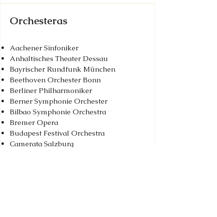
Orchesteras
Aachener Sinfoniker
Anhaltisches Theater Dessau
Bayrischer Rundfunk München
Beethoven Orchester Bonn
Berliner Philharmoniker
Berner Symphonie Orchester
Bilbao Symphonie Orchestra
Bremer Opera
Budapest Festival Orchestra
Camerata Salzburg
Dortmunder Philharmoniker
DSO Berlin
Folkwang Kammerorchester Essen
Gewandhaus Orchester Leipzig
Irish Chamber Orchestra
Kammer Philharmonie Bremen